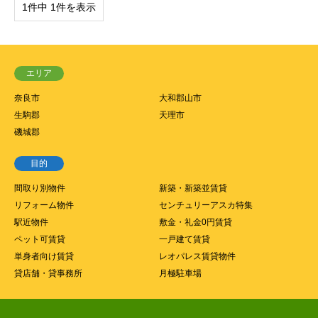
1件中 1件を表示
エリア
奈良市
大和郡山市
生駒郡
天理市
磯城郡
目的
間取り別物件
新築・新築並賃貸
リフォーム物件
センチュリーアスカ特集
駅近物件
敷金・礼金0円賃貸
ペット可賃貸
一戸建て賃貸
単身者向け賃貸
レオパレス賃貸物件
貸店舗・貸事務所
月極駐車場