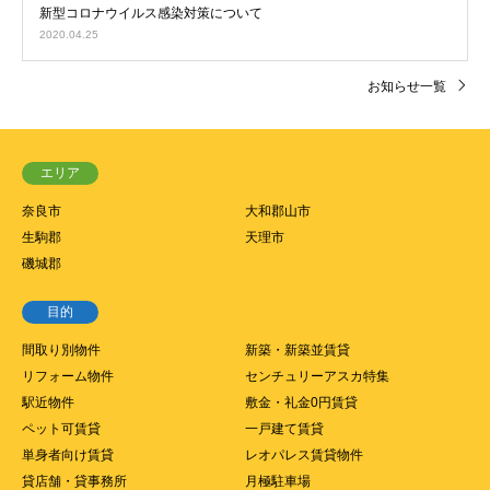
新型コロナウイルス感染対策について
2020.04.25
お知らせ一覧
エリア
奈良市
大和郡山市
生駒郡
天理市
磯城郡
目的
間取り別物件
新築・新築並賃貸
リフォーム物件
センチュリーアスカ特集
駅近物件
敷金・礼金0円賃貸
ペット可賃貸
一戸建て賃貸
単身者向け賃貸
レオパレス賃貸物件
貸店舗・貸事務所
月極駐車場